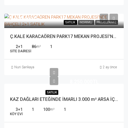
9.839.893TL
SATILIK
İNDIRIMLI
PROJELERIMIZ
Ç.KALE KARACAÖREN PARK17 MEKAN PROJESİ’NDE BAHÇELİ 2+1 SATILIK
2+1
86
1
m²
SITE DAIRESI
Nuri Sarıkaya
2 ay önce
8.250.000TL
SATILIK
KAZ DAĞLARI ETEĞİNDE İMARLI 3.000 m² ARSA İÇİNDE KÖY EVİ VE MEYVE BAHÇESİ
3+1
1
100
1
m²
KÖY EVI