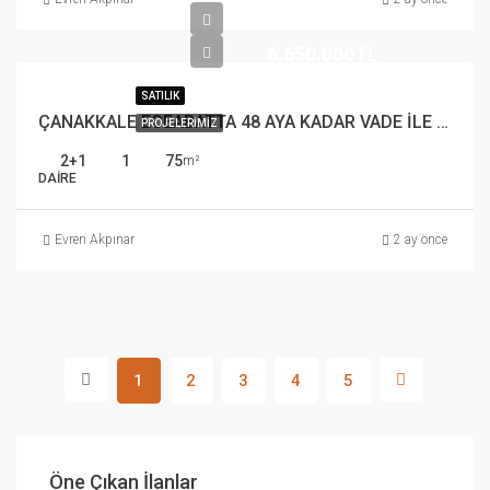
6.650.000TL
SATILIK
ÇANAKKALE ECEABATTA 48 AYA KADAR VADE İLE FIRSAT 2+1 DAİRE
PROJELERIMIZ
2+1
1
75
m²
DAIRE
Evren Akpınar
2 ay önce
1
2
3
4
5
Öne Çıkan İlanlar