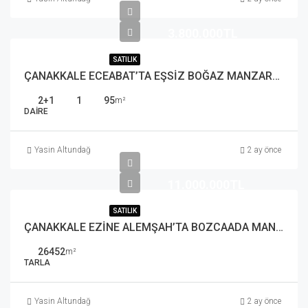
3.800.000TL
SATILIK
ÇANAKKALE ECEABAT’TA EŞSİZ BOĞAZ MANZARALI 2+1 SATILIK DAİRE
2+1
1
95
m²
DAIRE
Yasin Altundağ
2 ay önce
11.000.000TL
SATILIK
ÇANAKKALE EZİNE ALEMŞAH’TA BOZCAADA MANZARALI 26 DÖNÜM SATILIK TARLA
26452
m²
TARLA
Yasin Altundağ
2 ay önce