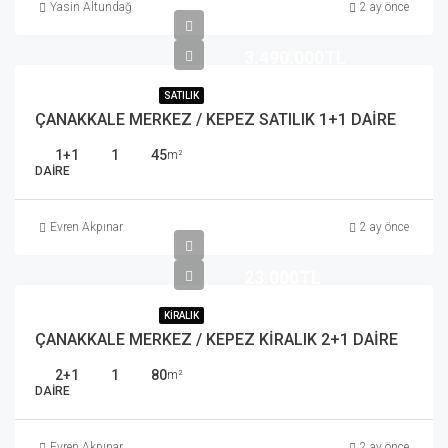
Yasin Altundağ
2 ay önce
3.490.000TL
SATILIK
ÇANAKKALE MERKEZ / KEPEZ SATILIK 1+1 DAİRE
1+1
1
45
m²
DAIRE
Evren Akpınar
2 ay önce
23.000TL
KIRALIK
ÇANAKKALE MERKEZ / KEPEZ KİRALIK 2+1 DAİRE
2+1
1
80
m²
DAIRE
Evren Akpınar
2 ay önce