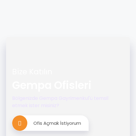
Bize Katılın
Gempa Ofisleri
Bölgenizde Gempa Gayrimenkul'ü temsil
etmek ister misiniz?
Ofis Açmak İstiyorum