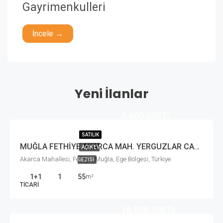
Gayrimenkulleri
İncele →
Yeni İlanlar
5.600.000TL
SATILIK
MUĞLA FETHİYE AKARCA MAH. YERGUZLAR CADDESİNDE SATILIK BÜRO/OFİS
AÇIK EV
Akarca Mahallesi, Fethiye, Muğla, Ege Bölgesi, Türkiye
GEZISI
1+1
1
55
m²
TICARI
16.500.000TL