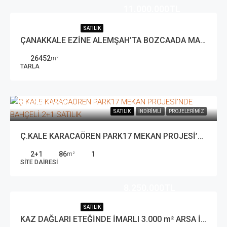
11.000.000TL
SATILIK
ÇANAKKALE EZİNE ALEMŞAH’TA BOZCAADA MANZARALI 26 DÖNÜM SATILIK TARLA
26452
m²
TARLA
9.839.893TL
SATILIK
İNDIRIMLI
PROJELERIMIZ
Ç.KALE KARACAÖREN PARK17 MEKAN PROJESİ’NDE BAHÇELİ 2+1 SATILIK
2+1
86
1
m²
SITE DAIRESI
8.250.000TL
SATILIK
KAZ DAĞLARI ETEĞİNDE İMARLI 3.000 m² ARSA İÇİNDE KÖY EVİ VE MEYVE BAHÇESİ