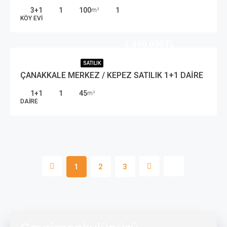
3+1
1
100
1
m²
KÖY EVI
3.490.000TL
SATILIK
ÇANAKKALE MERKEZ / KEPEZ SATILIK 1+1 DAİRE
1+1
1
45
m²
DAIRE
1
2
3