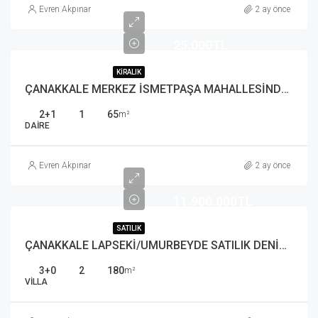
Evren Akpınar
2 ay önce
25.000TL
KIRALIK
ÇANAKKALE MERKEZ İSMETPAŞA MAHALLESİNDE KİRALIK 2+1 DAİRE
2+1
1
65
m²
DAIRE
Evren Akpınar
2 ay önce
11.900.000TL
SATILIK
ÇANAKKALE LAPSEKİ/UMURBEYDE SATILIK DENİZ MANZARALI 3+1 VİLLA
3+0
2
180
m²
VILLA