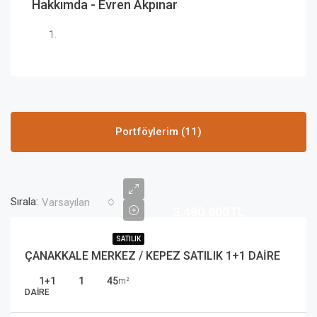
Hakkımda - Evren Akpınar
Portföylerim (11)
Sırala:
Varsayılan
3.490.000TL
SATILIK
ÇANAKKALE MERKEZ / KEPEZ SATILIK 1+1 DAİRE
1+1
1
45
m²
DAIRE