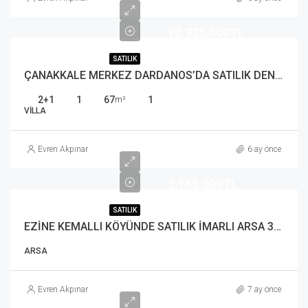
12.325.000TL
SATILIK
ÇANAKKALE MERKEZ DARDANOS’DA SATILIK DENİZ MANZARALI 3+1 VİLLA
2+1
1
67
1
m²
VILLA
Evren Akpınar
6 ay önce
2.165.000TL
SATILIK
EZİNE KEMALLI KÖYÜNDE SATILIK İMARLI ARSA 382 m²
ARSA
Evren Akpınar
7 ay önce