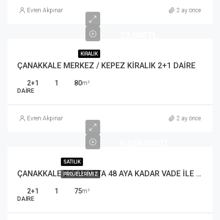
Evren Akpınar
2 ay önce
23.000TL
KIRALIK
ÇANAKKALE MERKEZ / KEPEZ KİRALIK 2+1 DAİRE
2+1
1
80
m²
DAIRE
Evren Akpınar
2 ay önce
6.650.000TL
SATILIK
ÇANAKKALE ECEABATTA 48 AYA KADAR VADE İLE FIRSAT 2+1 DAİRE
PROJELERIMIZ
2+1
1
75
m²
DAIRE