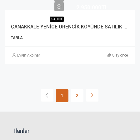
2.950.000TL
SATILIK
ÇANAKKALE YENİCE ÖRENCİK KÖYÜNDE SATILIK TARLA
TARLA
Evren Akpınar
8 ay önce
1
2
İlanlar