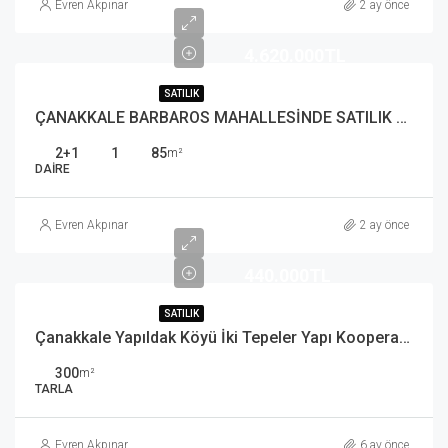
Evren Akpınar
2 ay önce
4.620.000TL
SATILIK
ÇANAKKALE BARBAROS MAHALLESİNDE SATILIK 2+1 DAİRE
2+1
1
85
m²
DAIRE
Evren Akpınar
2 ay önce
440.000TL
SATILIK
Çanakkale Yapıldak Köyü İki Tepeler Yapı Kooperatifi Hissesi
300
m²
TARLA
Evren Akpınar
6 ay önce